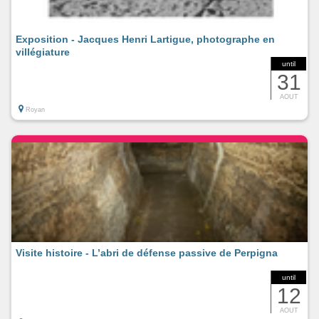
Exposition - Jacques Henri Lartigue, photographe en
villégiature
until
31
AOUT
Royan
Visite histoire - L’abri de défense passive de Perpigna
until
12
AOUT