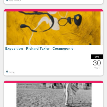
Sablonceaux
Exposition - Richard Texier - Cosmogonie
until
30
AOUT
Royan