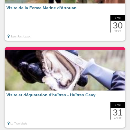
Visite de la Ferme Marine d'Artouan
until
30
SEPT
Saint-Just-Luzac
Visite et dégustation d'huîtres - Huîtres Geay
until
31
AOUT
La Tremblade