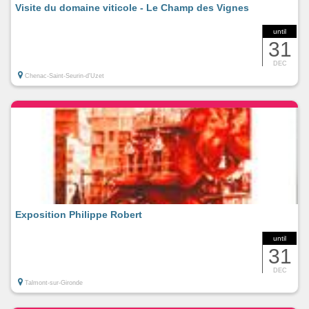
Visite du domaine viticole - Le Champ des Vignes
until
31
DEC
Chenac-Saint-Seurin-d'Uzet
Exposition Philippe Robert
until
31
DEC
Talmont-sur-Gironde