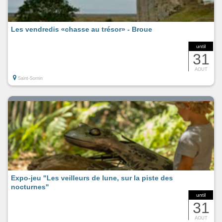
Les vendredis «chasse au trésor» - Broue
until
31
AOUT
Saint-Sornin
Expo-jeu "Les veilleurs de lune, sur la piste des
nocturnes"
until
31
AOUT