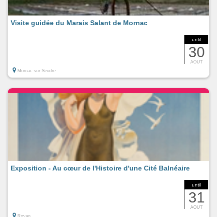
Visite guidée du Marais Salant de Mornac
until
30
AOUT
Mornac-sur-Seudre
Exposition - Au cœur de l'Histoire d'une Cité Balnéaire
until
31
AOUT
Royan