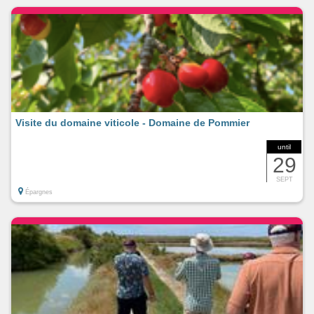
Visite du domaine viticole - Domaine de Pommier
until
29
SEPT
Épargnes