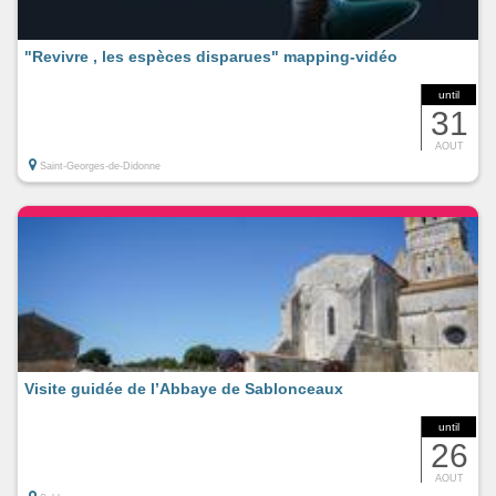
"Revivre , les espèces disparues" mapping-vidéo
until
31
AOUT
Saint-Georges-de-Didonne
Visite guidée de l’Abbaye de Sablonceaux
until
26
AOUT