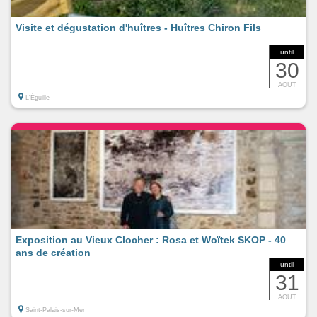
Visite et dégustation d'huîtres - Huîtres Chiron Fils
until
30
AOUT
L'Éguille
Exposition au Vieux Clocher : Rosa et Woïtek SKOP - 40
ans de création
until
31
AOUT
Saint-Palais-sur-Mer