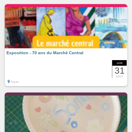
Exposition - 70 ans du Marché Central
until
31
AOUT
Royan