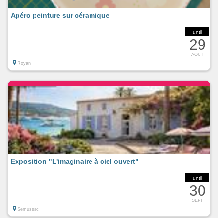
Apéro peinture sur céramique
until
29
AOUT
Royan
Exposition "L'imaginaire à ciel ouvert"
until
30
SEPT
Semussac