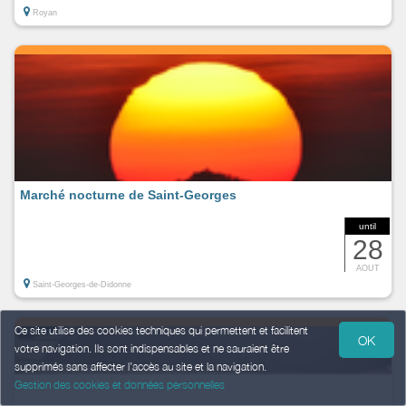
Royan
Marché nocturne de Saint-Georges
until
28
AOUT
Saint-Georges-de-Didonne
Ce site utilise des cookies techniques qui permettent et facilitent
OK
votre navigation. Ils sont indispensables et ne sauraient être
supprimés sans affecter l’accès au site et la navigation.
Gestion des cookies et données personnelles