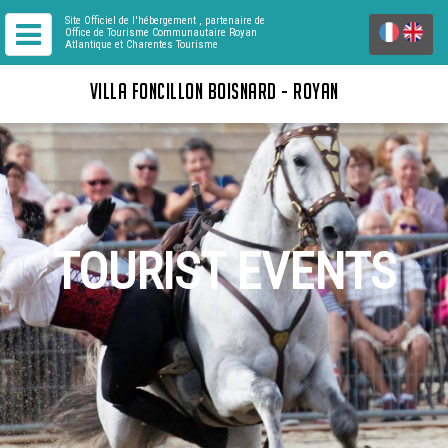
Site Officiel de l'hébergement
, partenaire de
Office de Tourisme Communautaire Royan
Atlantique
et Charentes Tourisme
VILLA FONCILLON BOISNARD - ROYAN
TOURIST EVENTS