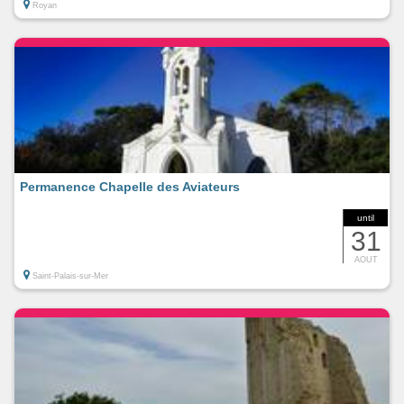
Royan
Permanence Chapelle des Aviateurs
until
31
AOUT
Saint-Palais-sur-Mer