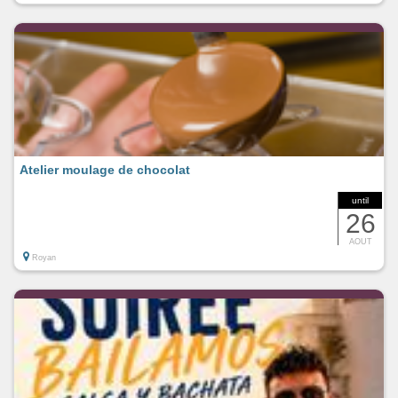
Atelier moulage de chocolat
until
26
AOUT
Royan