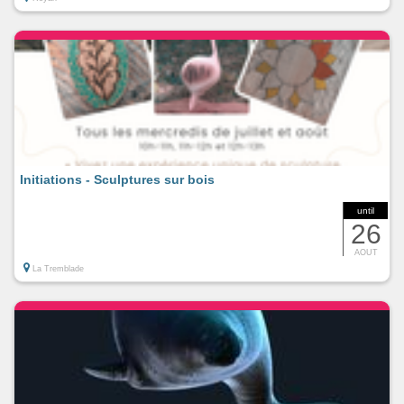
Initiations - Sculptures sur bois
until
26
AOUT
La Tremblade