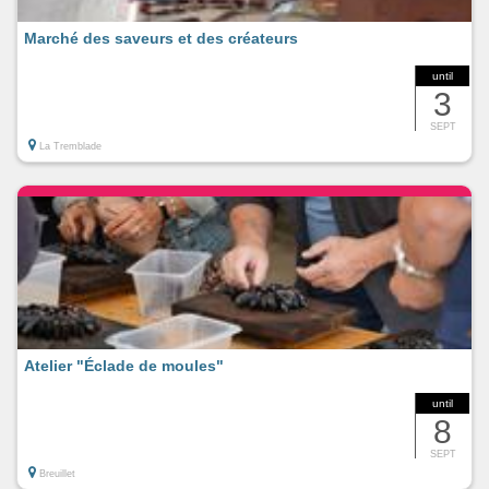
Marché des saveurs et des créateurs
until
3
SEPT
La Tremblade
Atelier "Éclade de moules"
until
8
SEPT
Breuillet