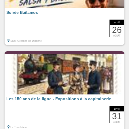
Soirée Bailamos
until
26
AOUT
Saint-Georges-de-Didonne
Les 150 ans de la ligne - Expositions à la capitainerie
until
31
AOUT
La Tremblade